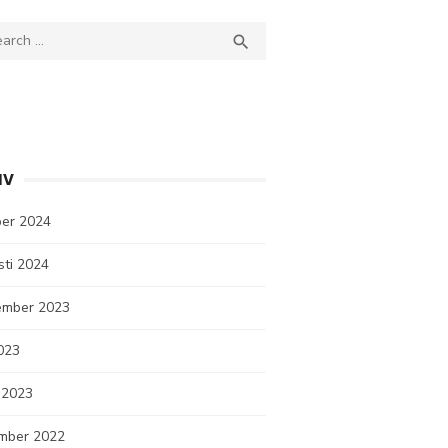
ch
SEARCH

IV
ber 2024
sti 2024
ember 2023
2023
 2023
mber 2022