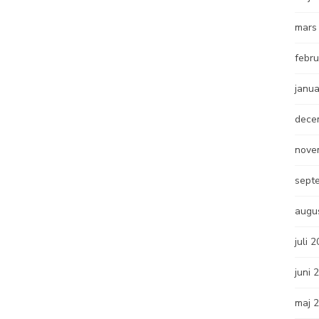
mars
febru
janua
dece
nove
sept
augu
juli 
juni 
maj 