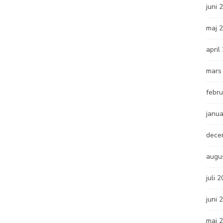
juni 
maj 
april
mars
febru
janua
dece
augu
juli 
juni 
maj 