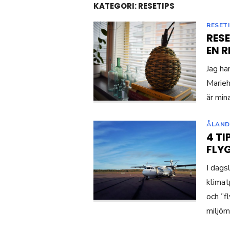
KATEGORI:
RESETIPS
RESET
RES
EN 
Jag ha
Marieh
är min
ÅLAND
4 TI
FLY
I dags
klimat
och ”f
miljöm