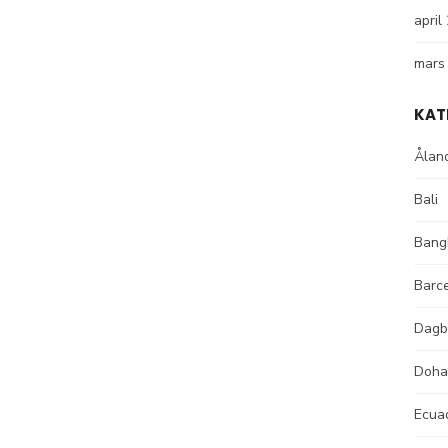
april
mars
KAT
Ålan
Bali
Bang
Barc
Dagb
Doha
Ecua