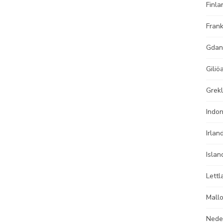
Finla
Frank
Gdan
Giliö
Grek
Indo
Irlan
Islan
Lettl
Mall
Nede