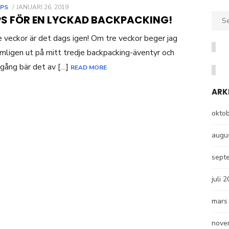
POSTED
IPS
JANUARI 26, 2019
ON
Sear
IPS FÖR EN LYCKAD BACKPACKING!
for:
 veckor är det dags igen! Om tre veckor beger jag
mligen ut på mitt tredje backpacking-äventyr och
gång bär det av […]
READ MORE
ARK
okto
augu
sept
juli 
mars
nove