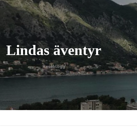
Skip
to
content
Lindas äventyr
Reseblogg