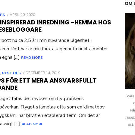
OM 
POSTED
IPS
APRIL 20, 2020
ON
EINSPIRERAD INREDNING -HEMMA HOS
RESEBLOGGARE
r bott nu ca 2,5 år i min nuvarande lägenhet i
amn. Det här är min första lägenhet där alla möbler
a egna […]
READ MORE
POSTED
,
RESETIPS
DECEMBER 14, 2019
ON
PS FÖR ETT MERA ANSVARSFULLT
GANDE
Välk
läget talas det mycket om flygtrafikens
påverkan. Flyget stämplas ofta som en klimatbov
vä
lygskam” har blivit en etablerad term. Om det är
reseb
ässigt […]
READ MORE
och