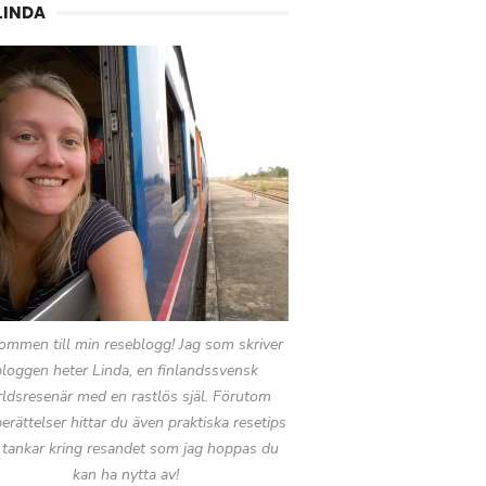
LINDA
ommen till min reseblogg! Jag som skriver
bloggen heter Linda, en finlandssvensk
rldsresenär med en rastlös själ. Förutom
erättelser hittar du även praktiska resetips
 tankar kring resandet som jag hoppas du
kan ha nytta av!