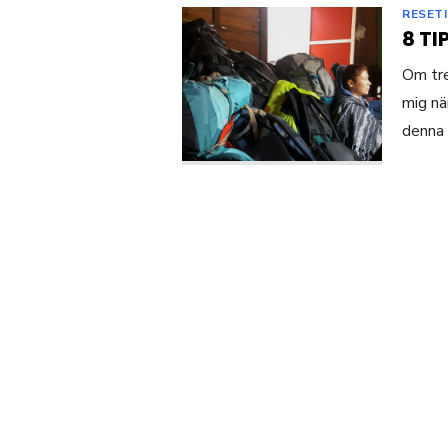
RESET
8 T
Om tre
mig nä
denna 