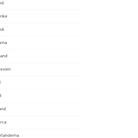
nd
rike
sk
arna
land
nesien
d
d
and
orca
rländerna