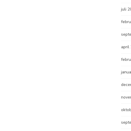
juli 
febru
sept
april
febru
janua
dece
nove
okto
sept