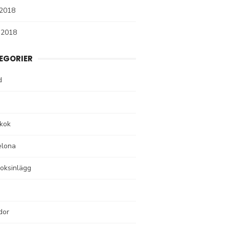
 2018
 2018
EGORIER
d
kok
elona
oksinlägg
dor