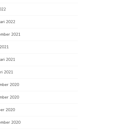
2022
ari 2022
ember 2021
 2021
ari 2021
ri 2021
mber 2020
mber 2020
ber 2020
ember 2020