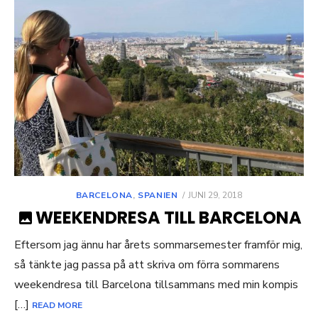
POSTED
BARCELONA
,
SPANIEN
JUNI 29, 2018
ON
WEEKENDRESA TILL BARCELONA
Eftersom jag ännu har årets sommarsemester framför mig,
så tänkte jag passa på att skriva om förra sommarens
weekendresa till Barcelona tillsammans med min kompis
[…]
READ MORE