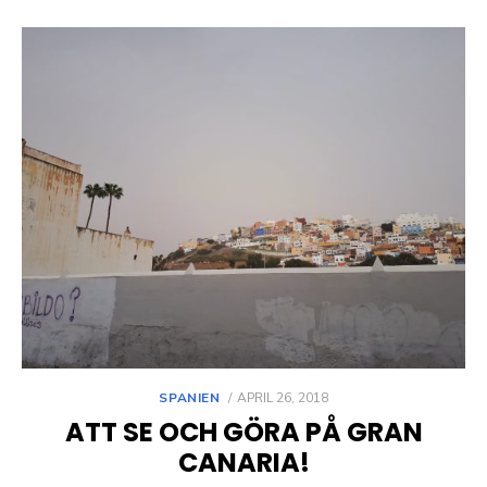
POSTED
SPANIEN
APRIL 26, 2018
ON
ATT SE OCH GÖRA PÅ GRAN
CANARIA!