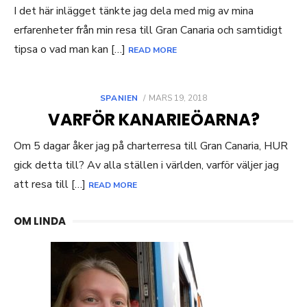
I det här inlägget tänkte jag dela med mig av mina
erfarenheter från min resa till Gran Canaria och samtidigt
tipsa o vad man kan […]
READ MORE
POSTED
SPANIEN
MARS 19, 2018
ON
VARFÖR KANARIEÖARNA?
Om 5 dagar åker jag på charterresa till Gran Canaria, HUR
gick detta till? Av alla ställen i världen, varför väljer jag
att resa till […]
READ MORE
OM LINDA