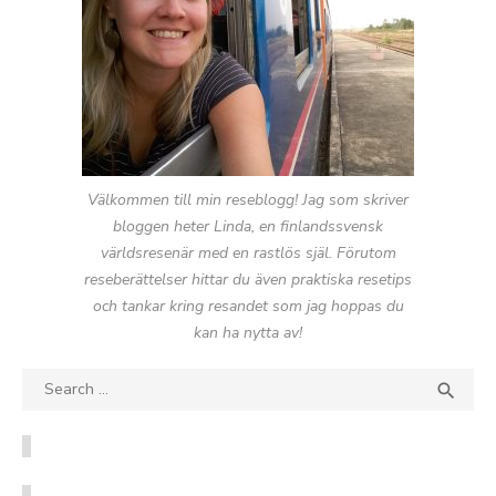
Välkommen till min reseblogg! Jag som skriver
bloggen heter Linda, en finlandssvensk
världsresenär med en rastlös själ. Förutom
reseberättelser hittar du även praktiska resetips
och tankar kring resandet som jag hoppas du
kan ha nytta av!
Search
SEA

for: