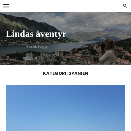
Skip
to
content
Lindas äventyr
Reseblogg
KATEGORI:
SPANIEN