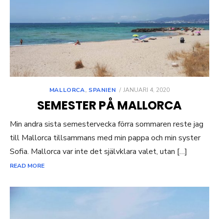
POSTED
MALLORCA
,
SPANIEN
JANUARI 4, 2020
ON
SEMESTER PÅ MALLORCA
Min andra sista semestervecka förra sommaren reste jag
till Mallorca tillsammans med min pappa och min syster
Sofia. Mallorca var inte det självklara valet, utan […]
READ MORE